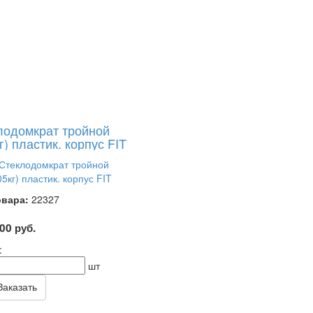
лодомкрат тройной
г) пластик. корпус FIT
овара:
22327
.00
руб.
:
шт
аказать