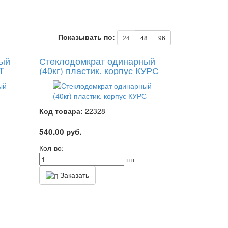
Показывать по:
24
48
96
ный
Стеклодомкрат одинарный
T
(40кг) пластик. корпус КУРС
Код товара:
22328
540.00
руб.
Кол-во:
шт
Заказать