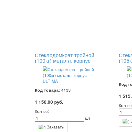
Стеклодомкрат тройной
Стек
(100кг) металл. корпус
(105к
ULTIMA
Код т
Код товара:
4133
1 515
1 150.00
руб.
Кол-во
Кол-во:
шт
З
Заказать